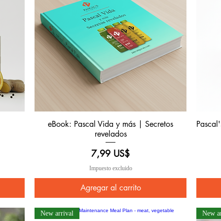
eBook: Pascal Vida y más | Secretos
Pascal'
Vista rápida
revelados
Precio
7,99 US$
Impuesto excluido
Agregar al carrito
New arrival
New ar