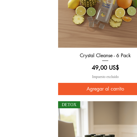
Crystal Cleanse - 6 Pack
Vista rápida
Precio
49,00 US$
Impuesto excluido
Agregar al carrito
DETOX