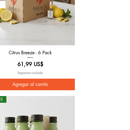
Citrus Breeze - 6 Pack
Vista rápida
Precio
61,99 US$
Impuesto excluido
Agregar al carrito
OX