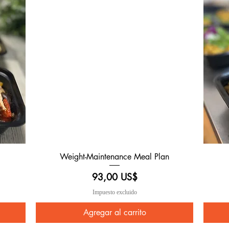
Weight-Maintenance Meal Plan
Vista rápida
Precio
93,00 US$
Impuesto excluido
Agregar al carrito