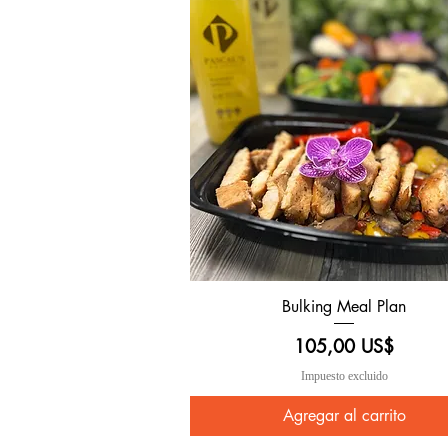
Bulking Meal Plan
Vista rápida
Precio
105,00 US$
Impuesto excluido
Agregar al carrito