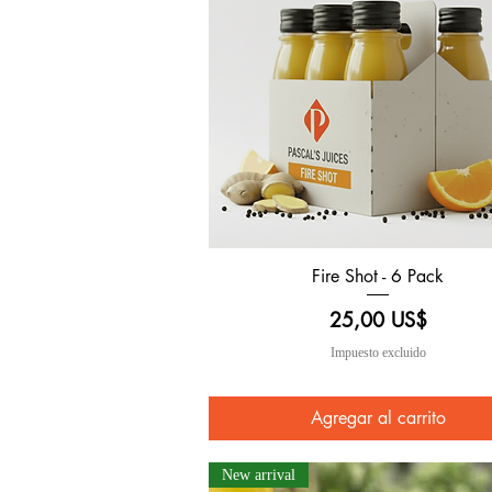
Fire Shot - 6 Pack
Vista rápida
Precio
25,00 US$
Impuesto excluido
Agregar al carrito
New arrival