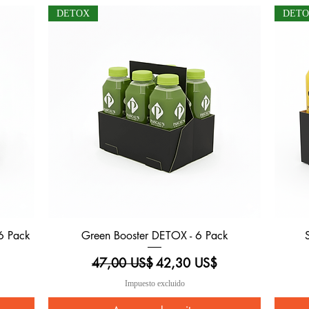
DETOX
DET
6 Pack
Green Booster DETOX - 6 Pack
Vista rápida
rta
Precio
Precio de oferta
47,00 US$
42,30 US$
Impuesto excluido