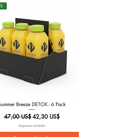
OX
Summer Breeze DETOX - 6 Pack
Vista rápida
Precio
Precio de oferta
47,00 US$
42,30 US$
Impuesto excluido