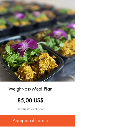
Weight-loss Meal Plan
Vista rápida
Precio
85,00 US$
Impuesto excluido
Agregar al carrito