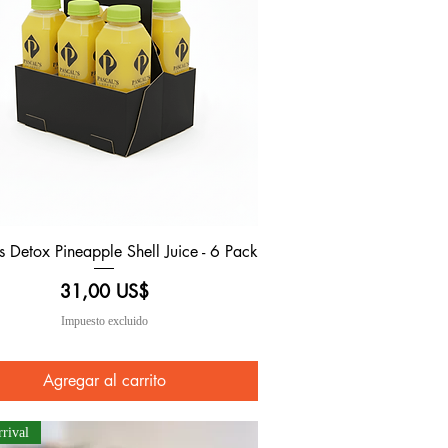
s Detox Pineapple Shell Juice - 6 Pack
Vista rápida
Precio
31,00 US$
Impuesto excluido
Agregar al carrito
rival