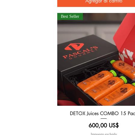
Agregar al carrito
Best Seller
DETOX Juices COMBO 15 Pac
Vista rápida
Precio
600,00 US$
Impuesto excluido