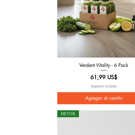
Verdant Vitality - 6 Pack
Vista rápida
Precio
61,99 US$
Impuesto excluido
Agregar al carrito
DETOX