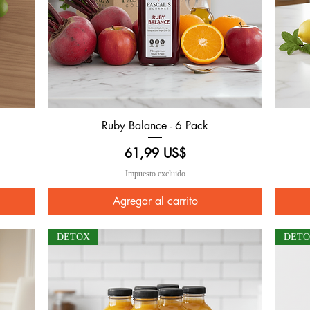
Ruby Balance - 6 Pack
Vista rápida
Precio
61,99 US$
Impuesto excluido
Agregar al carrito
DETOX
DET