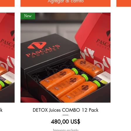
Agregar al carrito
New
k
DETOX Juices COMBO 12 Pack
Vista rápida
Precio
480,00 US$
Impuesto excluido