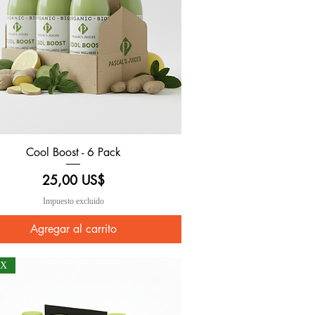
Cool Boost - 6 Pack
Vista rápida
Precio
25,00 US$
Impuesto excluido
Agregar al carrito
OX