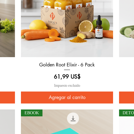
Golden Root Elixir - 6 Pack
Vista rápida
Precio
61,99 US$
Impuesto excluido
Agregar al carrito
EBOOK
DET