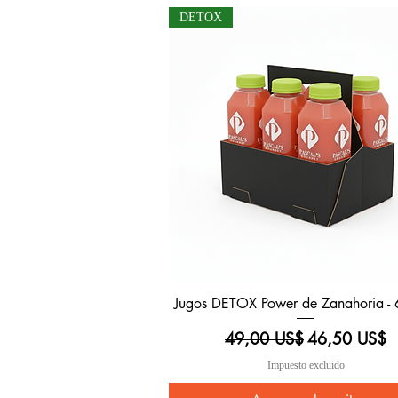
DETOX
Jugos DETOX Power de Zanahoria - 
Vista rápida
Precio
Precio de ofe
49,00 US$
46,50 US$
Impuesto excluido